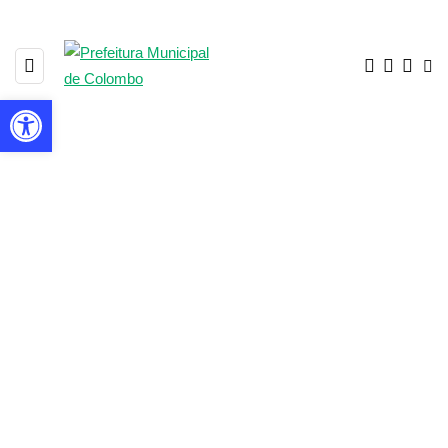
Barra de Ferramentas Aberta
2085 POSTS
BROWSING CATEGORY
Em destaque hoje