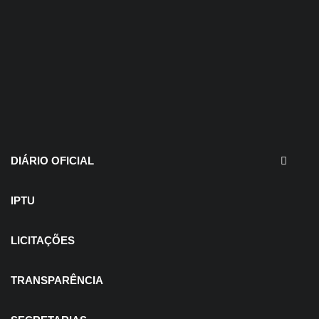
30 de julho de 2026
EDITAIS - Concurso e
Processo Seletivo
DIÁRIO OFICIAL
IPTU
LICITAÇÕES
TRANSPARÊNCIA