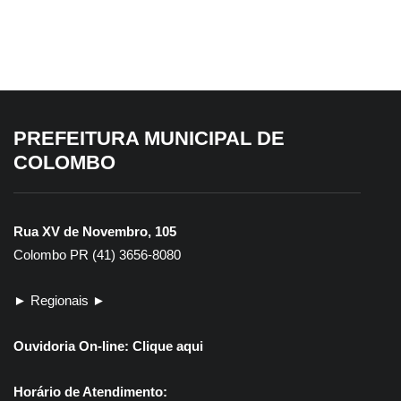
PREFEITURA MUNICIPAL DE
6 de agosto de 2026
6 de agosto de 2026
COLOMBO
Colombo alcança 6,4
Colombo se destaca
no Ideb 2025, maior
em avaliação fiscal do
resultado da história
Tesouro Nacional
Rua XV de Novembro, 105
Colombo PR (41) 3656-8080
► Regionais ►
Ouvidoria On-line:
Clique aqui
Horário de Atendimento: