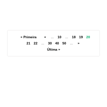
Agosto Lilás com encontro
voltado à proteção e aos
direitos das mulheres
6 de agosto de 2026
Inscrições já estão abertas
« Primeira
para a Corrida da Lua Cheia
«
...
10
...
18
19
20
21
22
...
30
40
50
...
»
Última »
▼ Publicações Recentes