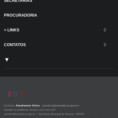
SECRETARIAS
PROCURADORIA
+ LINKS
CONTATOS
▼
Ouvidoria:
Atendimento Online
ouvidoria@colombo.pr.gov.br
|
Dúvidas ou problemas técnicos com este site?
ancelmo@colombo.pr.gov.br | Secretaria Municipal de Governo -SEGOV