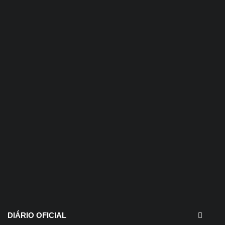
30 de julho de 2026
EDITAIS - Concurso e
Processo Seletivo
DIÁRIO OFICIAL