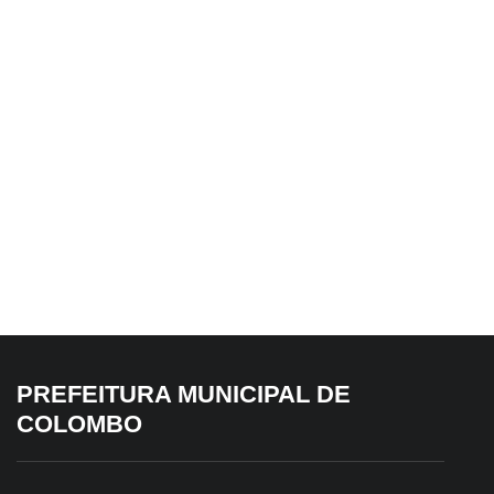
7 de agosto de 2026
6 de agosto de 2026
Colombo abre
Inscrições já estão
campanha Agosto Lilás
abertas para a Corrida
com encontro voltado
da Lua Cheia
à proteção e aos
direitos das mulheres
PREFEITURA MUNICIPAL DE
6 de agosto de 2026
6 de agosto de 2026
COLOMBO
Colombo alcança 6,4
Colombo se destaca
no Ideb 2025, maior
em avaliação fiscal do