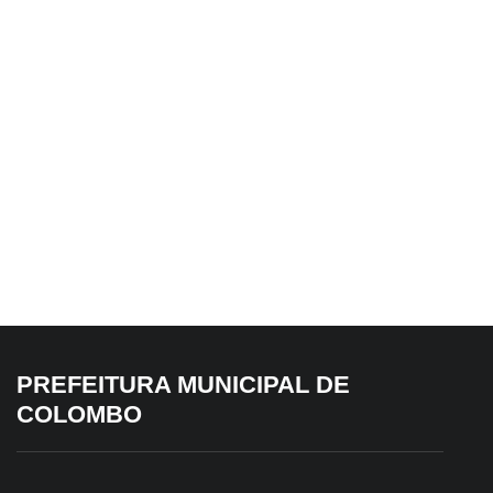
▼
5 de agosto de 2026
Colombo promove palestra sobre
prevenção de incêndios e
queimadas durante Agosto Cinza
PREFEITURA MUNICIPAL DE
COLOMBO