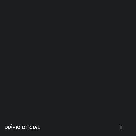
30 de julho de 2026
EDITAIS - Concurso e
Processo Seletivo
DIÁRIO OFICIAL