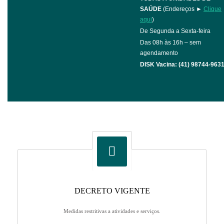
SAÚDE
(Endereços ►
Clique
aqui
)
De Segunda a Sexta-feira
Das 08h às 16h – sem
agendamento
DISK Vacina: (41) 98744-963
DECRETO VIGENTE
Medidas restritivas a atividades e serviços.