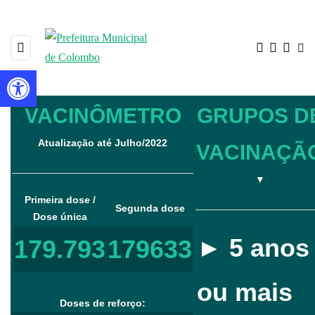
Barra de Ferramentas Aberta
VACINÔMETRO
GRUPOS D
Atualização até
Julho/2022
VACINAÇÃ
▼
Primeira dose /
Segunda dose
Dose única
► 5 anos
179.793
179633
ou mais
Doses de reforço: