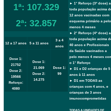
► 1° Reforço (3ª dose) a
1ª: 107.329
toda população acima d
12 anos vacinadas com
2ª: 32.857
esquema primário a pelo
menos 4 meses
► 2° Reforço (4ª dose) a
toda população acima d
3 a 4
12 a 17 anos
5 a 11 anos
40 anos e Profissionais
anos
da Saúde vacinados a
pelo menos 4 meses co
Dose 1:
Dose 1:
o 1° Reforço
21752
21.069
Dose 1:
► D1 e D2 crianças de 5
Dose 2:
Dose 2:
99
anos à 11 anos
19566
14.275
► D1 em TODAS as
Reforço:
crianças com 4 anos, e
4080
crianças de 3 anos
imunocomprometidas
TODAS A UNIDADES DE