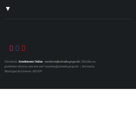
▼
Ouvidoria:
Atendimento Online
ouvidoria@colombo.pr.gov.br
|
Dúvidas ou
problemas técnicos com este site? ancelmo@colombo.pr.gov.br | Secretaria
Municipal de Governo -SEGOV