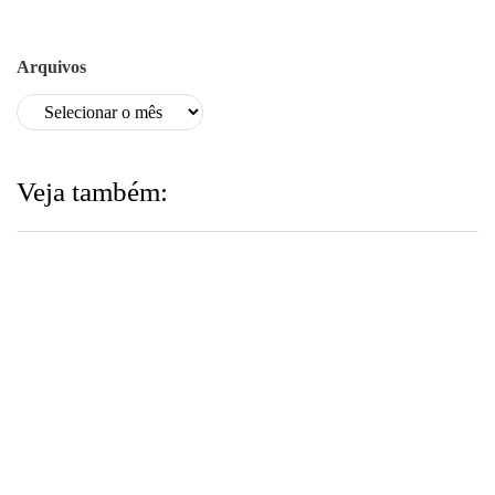
Arquivos
Veja também:
ARQUIVO
24 de julho de 2026
ESCOLA DE GESTÃO PÚBLICA ►
Calendário / Cursos