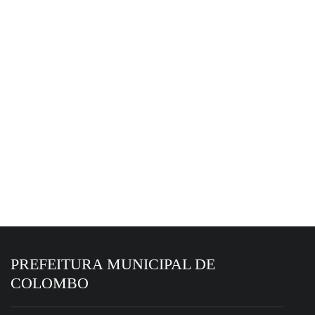
SECRETARIA MUNICIPAL DE SAÚDE -
3605 8200
ARQUIVO
22 de junho de 2026
CONSELHOS - SEMAS
PREFEITURA MUNICIPAL DE
COLOMBO