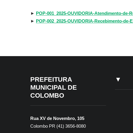
►
POP-001_2025-OUVIDORIA-Atendimento-de-Rec
►
POP-002_2025-OUVIDORIA-Recebimento-de-El
PREFEITURA
▼
MUNICIPAL DE
COLOMBO
Rua XV de Novembro, 105
Colombo PR (41) 3656-8080