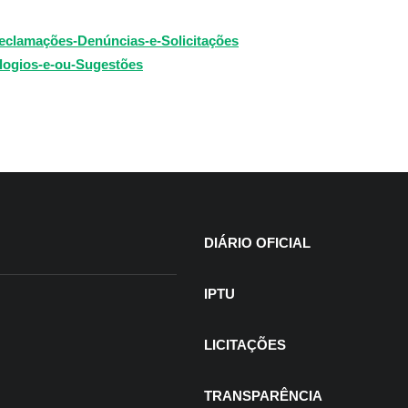
lamações-Denúncias-e-Solicitações
ogios-e-ou-Sugestões
DIÁRIO OFICIAL
IPTU
LICITAÇÕES
TRANSPARÊNCIA