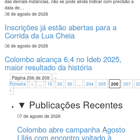
das demais instâncias, não se pode ainda indicar com precisão a
data de…
6 de agosto de 2026
Inscrições já estão abertas para a
Corrida da Lua Cheia
6 de agosto de 2026
Colombo alcança 6,4 no Ideb 2025,
maior resultado da história
Página 206 de 209
«
Primeira
«
...
10
20
30
...
204
205
206
207
2
»
▼ Publicações Recentes
7 de agosto de 2026
Colombo abre campanha Agosto
Lilás com encontro voltado à