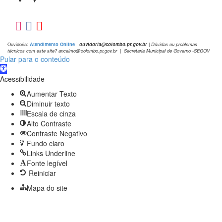
Ouvidoria:
Atendimento Online
ouvidoria@colombo.pr.gov.br
|
Dúvidas ou problemas
técnicos com este site? ancelmo@colombo.pr.gov.br | Secretaria Municipal de Governo -SEGOV
Pular para o conteúdo
Barra
de
Acessibilidade
Ferramentas
Aumentar Texto
Aberta
Diminuir texto
Escala de cinza
Alto Contraste
Contraste Negativo
Fundo claro
Links Underline
Fonte legível
Reiniciar
Mapa do site