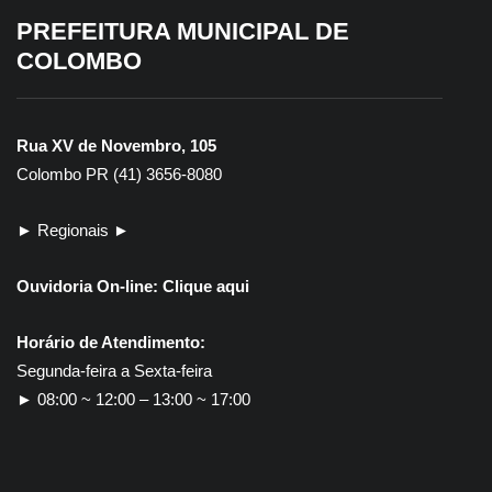
PREFEITURA MUNICIPAL DE
4 de agosto de 2026
4 de agosto de 2026
Prefeitura declara
COLOMBO
Inscrições para novas
imóvel de 647 m² como
turmas do Colombo
de utilidade pública
Mais Libras estão
para desapropriação
abertas
Rua XV de Novembro, 105
Colombo PR (41) 3656-8080
► Regionais ►
Ouvidoria On-line:
Clique aqui
Horário de Atendimento:
Segunda-feira a Sexta-feira
► 08:00 ~ 12:00 – 13:00 ~ 17:00