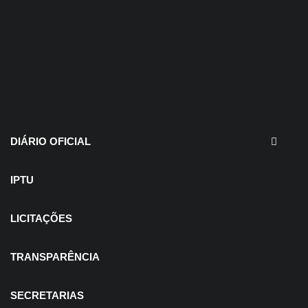
30 de julho de 2026
EDITAIS - Concurso e
Processo Seletivo
DIÁRIO OFICIAL
IPTU
LICITAÇÕES
TRANSPARÊNCIA
SECRETARIAS