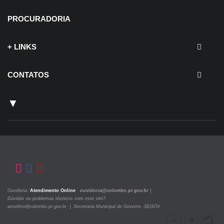
PROCURADORIA
+ LINKS
CONTATOS
▼
Ouvidoria:
Atendimento Online
ouvidoria@colombo.pr.gov.br
|
Dúvidas ou problemas técnicos com este site?
ancelmo@colombo.pr.gov.br | Secretaria Municipal de Governo -SEGOV