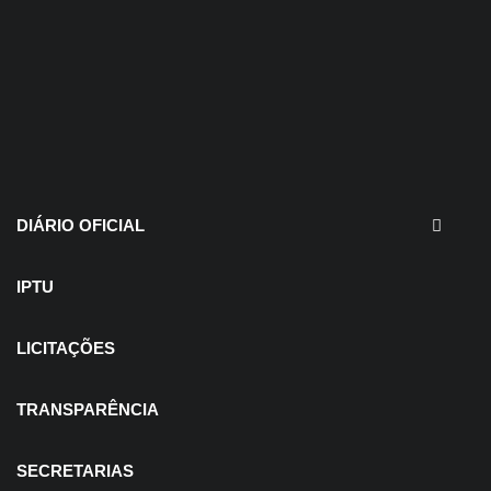
30 de julho de 2026
EDITAIS - Concurso e
Processo Seletivo
DIÁRIO OFICIAL
IPTU
LICITAÇÕES
TRANSPARÊNCIA
SECRETARIAS