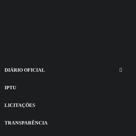
30 de julho de 2026
EDITAIS - Concurso e Processo
Seletivo
DIÁRIO OFICIAL
IPTU
LICITAÇÕES
TRANSPARÊNCIA