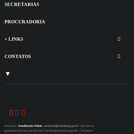
SECRETARIAS
PROCURADORIA
+ LINKS
CONTATOS
▼
Ouvidoria:
Atendimento Online
ouvidoria@colombo.pr.gov.br
|
Dúvidas ou
problemas técnicos com este site? ancelmo@colombo.pr.gov.br | Secretaria