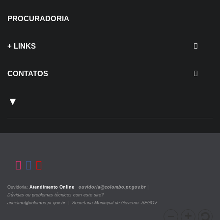
PROCURADORIA
+ LINKS
CONTATOS
▼
Ouvidoria:
Atendimento Online
ouvidoria@colombo.pr.gov.br
|
Dúvidas ou problemas técnicos com este site?
ancelmo@colombo.pr.gov.br | Secretaria Municipal de Governo -SEGOV