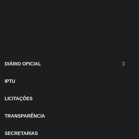
30 de julho de 2026
EDITAIS - Concurso e
Processo Seletivo
DIÁRIO OFICIAL
IPTU
LICITAÇÕES
TRANSPARÊNCIA
SECRETARIAS