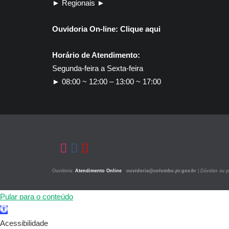
► Regionais ►
Ouvidoria On-line:
Clique aqui
Horário de Atendimento:
Segunda-feira a Sexta-feira
► 08:00 ~ 12:00 – 13:00 ~ 17:00
30
ED
Co
Pr
Ouvidoria:
Atendimento Online
ouvidoria@colombo.pr.gov.br
|
Dúvidas ou p
Pular para o conteúdo
Barra
de
Acessibilidade