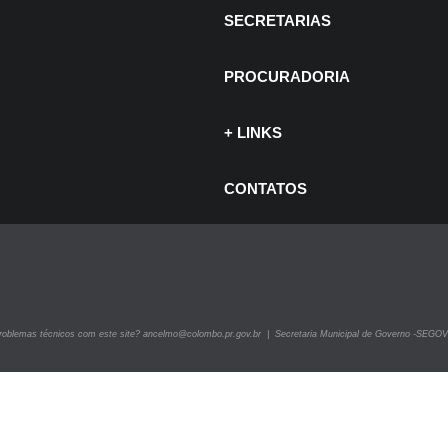
SECRETARIAS
PROCURADORIA
+ LINKS
 de julho de 2026
CONTATOS
ITAIS -
ncurso e
ocesso Seletivo
roblemas técnicos com este site? ancelmo@colombo.pr.gov.br | Secretaria Municipal de Governo -SEGOV