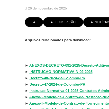
26 de novembro de 2025
◄
► LEGISLAÇÃO
► NOTÍCIA
Arquivos relacionados para download:
►
ANEXOS-DECRETO-091-2025-Decreto-Aditivos-
►
INSTRUCAO-NORMATIVA-N-02-2025
►
Decreto-48-2024-de-Colombo-PR
►
Decreto-47-2024-de-Colombo-PR
►
Instrucao-Normativa-01-2025-Contratos-Admini
►
Anexo-I-Modelo-de-Contrato-de-Prestacao-de-
►
Anexo-II-Modelo-de-Contrato-de-Fornecimento