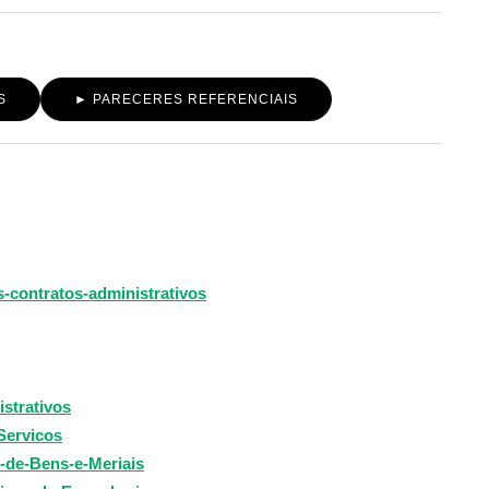
S
► PARECERES REFERENCIAIS
contratos-administrativos
strativos
Servicos
-de-Bens-e-Meriais