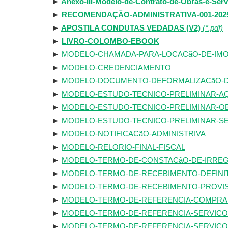
►
Anexo-III-Modelo-de-Contrato-de-Obras-e-Ser
►
RECOMENDAÇÃO-ADMINISTRATIVA-001-202
►
APOSTILA CONDUTAS VEDADAS (V2)
(*.pdf)
►
LIVRO-COLOMBO-EBOOK
►
MODELO-CHAMADA-PARA-LOCACãO-DE-IM
►
MODELO-CREDENCIAMENTO
►
MODELO-DOCUMENTO-DEFORMALIZACãO-
►
MODELO-ESTUDO-TECNICO-PRELIMINAR-AQ
►
MODELO-ESTUDO-TECNICO-PRELIMINAR-O
►
MODELO-ESTUDO-TECNICO-PRELIMINAR-S
►
MODELO-NOTIFICACãO-ADMINISTRIVA
►
MODELO-RELORIO-FINAL-FISCAL
►
MODELO-TERMO-DE-CONSTACãO-DE-IRRE
►
MODELO-TERMO-DE-RECEBIMENTO-DEFINI
►
MODELO-TERMO-DE-RECEBIMENTO-PROVI
►
MODELO-TERMO-DE-REFERENCIA-COMPRA
►
MODELO-TERMO-DE-REFERENCIA-SERVIC
►
MODELO-TERMO-DE-REFERENCIA-SERVICO